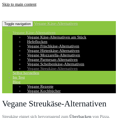
Skip to main content
Vegane Käse-Alternativen
Toggle navigation
Vegane Käse-Alternativen
Vegane Käse-Alternativen am Stück
Hefeflocken
Vegane Frischkäse-Alternativen
Vegane Hirtenkäse-Alternativen
Vegane Mozzarella-Alternativen
Vegane Parmesan-Alternativen
Vegane Scheibenkäse-Alternativen
Vegane Streukäse-Alternativen
Selbst herstellen
Im Test
Blog
Vegane Rezepte
Vegane Kochbücher
Vegane Streukäse-Alternativen
Streukäse eignet sich hervorragend zum
Überbacken
von Pizza,