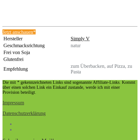
Jetzt anschauen*
Hersteller
Simply V
Geschmacksrichtung
natur
Frei von Soja
Glutenfrei
zum Überbacken, auf Pizza, zu
Empfehlung
Pasta
Die mit * gekennzeichneten Links sind sogenannte Affiliate-Links. Kommt
über einen solchen Link ein Einkauf zustande, werde ich mit einer
Provision beteiligt.
Impressum
Datenschutzerklärung