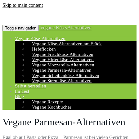
Skip to main content
Vegane Käse-Alternativen
Toggle navigation
Vegane Käse-Alternativen
Vegane Käse-Alternativen am Stück
Hefeflocken
Vegane Frischkäse-Alternativen
Vegane Hirtenkäse-Alternativen
Vegane Mozzarella-Alternativen
Vegane Parmesan-Alternativen
Vegane Scheibenkäse-Alternativen
Vegane Streukäse-Alternativen
Selbst herstellen
Im Test
Blog
Vegane Rezepte
Vegane Kochbücher
Vegane Parmesan-Alternativen
Egal ob auf Pasta oder Pizza – Parmesan ist bei vielen Gerichten