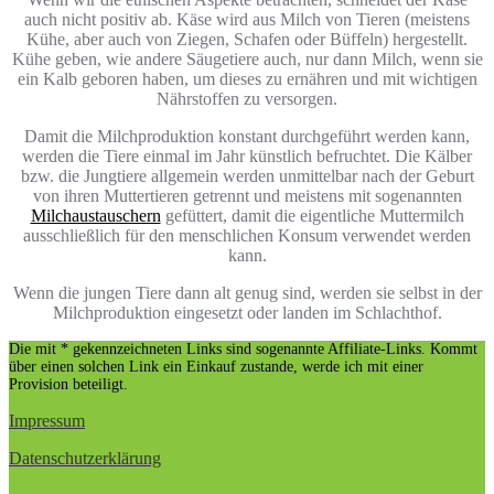
auch nicht positiv ab. Käse wird aus Milch von Tieren (meistens
Kühe, aber auch von Ziegen, Schafen oder Büffeln) hergestellt.
Kühe geben, wie andere Säugetiere auch, nur dann Milch, wenn sie
ein Kalb geboren haben, um dieses zu ernähren und mit wichtigen
Nährstoffen zu versorgen.
Damit die Milchproduktion konstant durchgeführt werden kann,
werden die Tiere einmal im Jahr künstlich befruchtet. Die Kälber
bzw. die Jungtiere allgemein werden unmittelbar nach der Geburt
von ihren Muttertieren getrennt und meistens mit sogenannten
Milchaustauschern
gefüttert, damit die eigentliche Muttermilch
ausschließlich für den menschlichen Konsum verwendet werden
kann.
Wenn die jungen Tiere dann alt genug sind, werden sie selbst in der
Milchproduktion eingesetzt oder landen im Schlachthof.
Die mit * gekennzeichneten Links sind sogenannte Affiliate-Links. Kommt
über einen solchen Link ein Einkauf zustande, werde ich mit einer
Provision beteiligt.
Impressum
Datenschutzerklärung