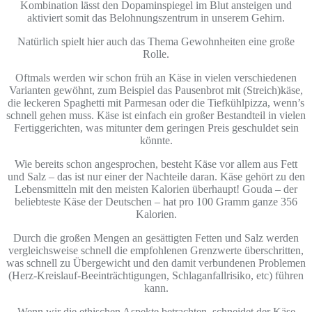
Kombination lässt den Dopaminspiegel im Blut ansteigen und
aktiviert somit das Belohnungszentrum in unserem Gehirn.
Natürlich spielt hier auch das Thema Gewohnheiten eine große
Rolle.
Oftmals werden wir schon früh an Käse in vielen verschiedenen
Varianten gewöhnt, zum Beispiel das Pausenbrot mit (Streich)käse,
die leckeren Spaghetti mit Parmesan oder die Tiefkühlpizza, wenn’s
schnell gehen muss. Käse ist einfach ein großer Bestandteil in vielen
Fertiggerichten, was mitunter dem geringen Preis geschuldet sein
könnte.
Wie bereits schon angesprochen, besteht Käse vor allem aus Fett
und Salz – das ist nur einer der Nachteile daran. Käse gehört zu den
Lebensmitteln mit den meisten Kalorien überhaupt! Gouda – der
beliebteste Käse der Deutschen – hat pro 100 Gramm ganze 356
Kalorien.
Durch die großen Mengen an gesättigten Fetten und Salz werden
vergleichsweise schnell die empfohlenen Grenzwerte überschritten,
was schnell zu Übergewicht und den damit verbundenen Problemen
(Herz-Kreislauf-Beeinträchtigungen, Schlaganfallrisiko, etc) führen
kann.
Wenn wir die ethischen Aspekte betrachten, schneidet der Käse